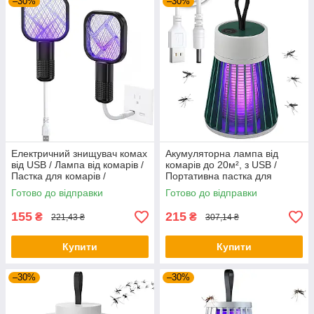
–30%
–30%
Електричний знищувач комах
Акумуляторна лампа від
від USB / Лампа від комарів /
комарів до 20м², з USB /
Пастка для комарів /
Портативна пастка для
Електрична мухобойка
комарів / Знищувач комах
Готово до відправки
Готово до відправки
155
215
₴
₴
221,43 ₴
307,14 ₴
Купити
Купити
–30%
–30%