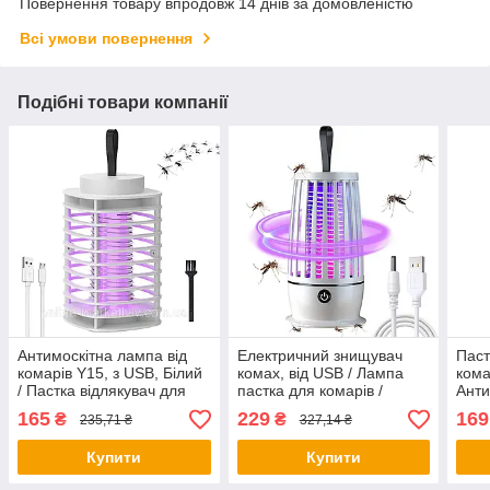
Повернення товару впродовж 14 днів за домовленістю
Всі умови повернення
Подібні товари компанії
Антимоскітна лампа від
Електричний знищувач
Паст
комарів Y15, з USB, Білий
комах, від USB / Лампа
кома
/ Пастка відлякувач для
пастка для комарів /
Анти
комах
Лампа від комах
кома
165
229
169
₴
₴
235,71 ₴
327,14 ₴
Купити
Купити