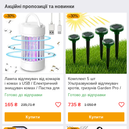
Акційні пропозиції та новинки
–30%
–30%
Лампа відлякувач від комарів
Комплект 5 шт
і комах з USB / Електричний
Ультразвуковий відлякувач
знищувач комах / Пастка для
кротів, гризунів Garden Pro /
комарів
Відлякувач на сонячній
Готово до відправки
Готово до відправки
батареї
165
735
₴
₴
235,71 ₴
1 050 ₴
Купити
Купити