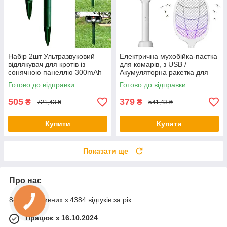
Набір 2шт Ультразвуковий
Електрична мухобійка-пастка
відлякувач для кротів із
для комарів, з USB /
сонячною панеллю 300mAh
Акумуляторна ракетка для
HC19 / Акумуляторний
мух / Електромухобійка
Готово до відправки
Готово до відправки
відлякувач
505
379
₴
₴
721,43 ₴
541,43 ₴
Купити
Купити
Показати ще
Про нас
84% позитивних з 4384 відгуків за рік
Працює з 16.10.2024