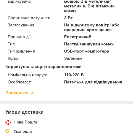
відлякувача
мошок, Від метеликів/
метеликів, Від літаючих
комах
Споживана потужність
3 Вт
Застосування
На відкритому повітрі або
всередині приміщення
Принцип дії
Електричний
Тип
Пастка/знищувач комах
Тип живлення
USB-порт комп'ютера
Колір
Зелений
Користувальницькі характеристики
Номінальна напруга
110-220 В
Особливості
Петелька для підвішування
Приховати
Умови доставки
Нова Пошта
Укрпошта