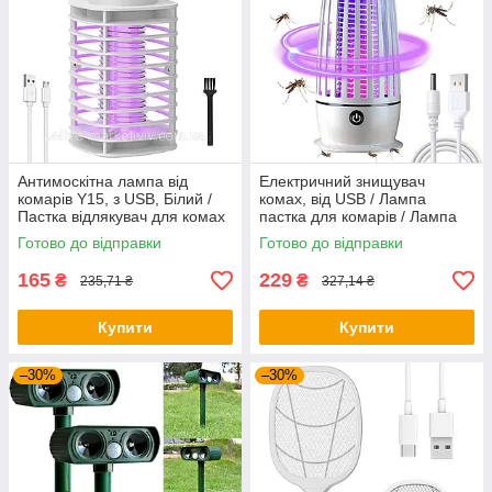
Антимоскітна лампа від
Електричний знищувач
комарів Y15, з USB, Білий /
комах, від USB / Лампа
Пастка відлякувач для комах
пастка для комарів / Лампа
від комах
Готово до відправки
Готово до відправки
165
229
₴
₴
235,71 ₴
327,14 ₴
Купити
Купити
–30%
–30%