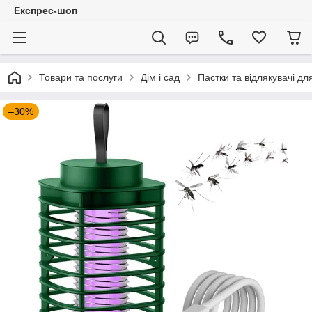
Експрес-шоп
Товари та послуги
Дім і сад
Пастки та відлякувачі дл
–30%