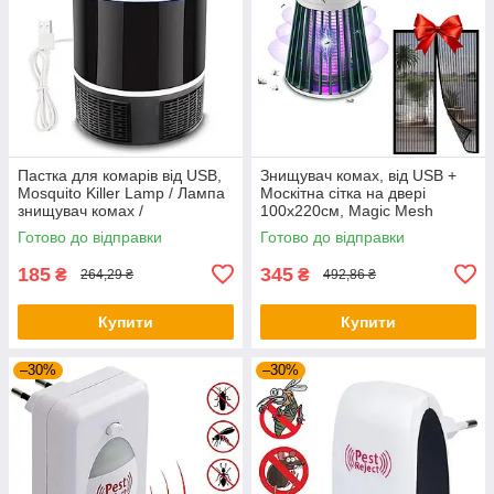
Пастка для комарів від USB,
Знищувач комах, від USB +
Mosquito Killer Lamp / Лампа
Москітна сітка на двері
знищувач комах /
100х220см, Magic Mesh
Антимоскітна лампа
Готово до відправки
Готово до відправки
185
345
₴
₴
264,29 ₴
492,86 ₴
Купити
Купити
–30%
–30%