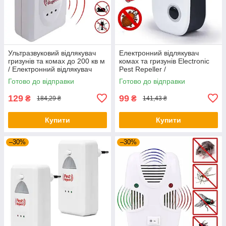
Ультразвуковий відлякувач
Електронний відлякувач
гризунів та комах до 200 кв м
комах та гризунів Electronic
/ Електронний відлякувач
Pest Repeller /
тарганів та мишей
Ультразвуковий відлякувач
Готово до відправки
Готово до відправки
мишей
129
99
₴
₴
184,29 ₴
141,43 ₴
Купити
Купити
–30%
–30%