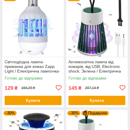
Світлодіодна лампа-
Антимоскітна лампа від
приманка для комах Zapp
комарів, від USB, Electronic
Light / Електрична лампочка-
shock, Зелена / Електрична
знищувач мух та комарів
пастка-знищувач комах
Готово до відправки
Готово до відправки
129
145
₴
₴
184,29 ₴
207,14 ₴
Купити
Купити
–30%
–30%
Подарунок