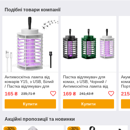
Подібні товари компанії
Антимоскітна лампа від
Пастка відлякувач для
Акум
комарів Y15, з USB, Білий
комах, з USB, Чорний /
кома
/ Пастка відлякувач для
Антимоскітна лампа від
Порт
комах
комарів Y15
кома
165
169
215
₴
₴
235,71 ₴
241,43 ₴
Купити
Купити
Акційні пропозиції та новинки
–30%
–30%