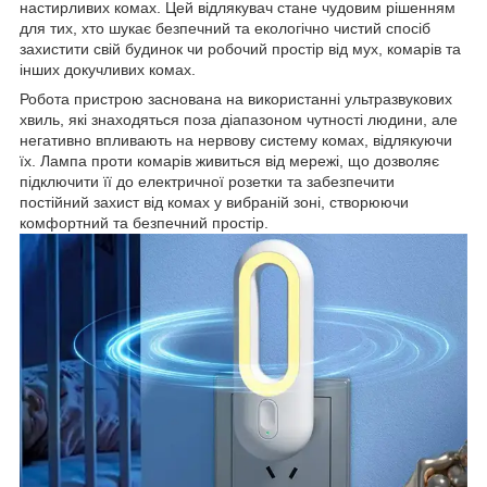
настирливих комах. Цей відлякувач стане чудовим рішенням
для тих, хто шукає безпечний та екологічно чистий спосіб
захистити свій будинок чи робочий простір від мух, комарів та
інших докучливих комах.
Робота пристрою заснована на використанні ультразвукових
хвиль, які знаходяться поза діапазоном чутності людини, але
негативно впливають на нервову систему комах, відлякуючи
їх. Лампа проти комарів живиться від мережі, що дозволяє
підключити її до електричної розетки та забезпечити
постійний захист від комах у вибраній зоні, створюючи
комфортний та безпечний простір.