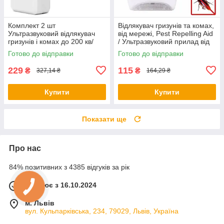
Комплект 2 шт
Відлякувач гризунів та комах,
Ультразвуковий відлякувач
від мережі, Pest Repelling Aid
гризунів і комах до 200 кв/
/ Ультразвуковий прилад від
Електронний відлякувач
шкідників
Готово до відправки
Готово до відправки
мишей
229
115
₴
₴
327,14 ₴
164,29 ₴
Купити
Купити
Показати ще
Про нас
84% позитивних з 4385 відгуків за рік
Працює з 16.10.2024
м. Львів
вул. Кульпарківська, 234, 79029, Львів, Україна