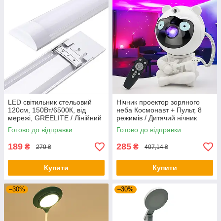
LED світильник стельовий
Нічник проектор зоряного
120см, 150Вт/6500К, від
неба Космонавт + Пульт, 8
мережі, GREELITE / Лінійний
режимів / Дитячий нічник
світильник / Лед лампа
космонавт / Дитячий
Готово до відправки
Готово до відправки
стельова
світильник
189
285
₴
₴
270 ₴
407,14 ₴
Купити
Купити
–30%
–30%