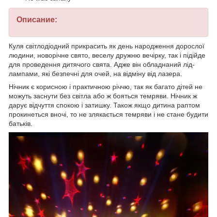
Описание:
Куля світлодіодний прикрасить як день народження дорослої
людини, новорічне свято, веселу дружню вечірку, так і підійде
для проведення дитячого свята. Адже він обладнаний лід-
лампами, які безпечні для очей, на відміну від лазера.
Нічник є корисною і практичною річчю, так як багато дітей не
можуть заснути без світла або ж бояться темряви. Нічник ж
дарує відчуття спокою і затишку. Також якщо дитина раптом
прокинеться вночі, то не злякається темряви і не стане будити
батьків.