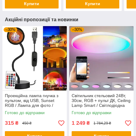
Купити
Купити
Акційні пропозиції та новинки
–30%
–30%
Проекційна лампа гнучка з
Світильник стельовий 24Вт,
пультом, від USB, Sunset
30см, RGB + пульт ДК, Ceiling
RGB / Лампа для фото /
Lamp Smart / Світлодіодна
Лампа-захід сонця
LED люстра
Готово до відправки
Готово до відправки
315
1 249
₴
₴
450 ₴
1 784,29 ₴