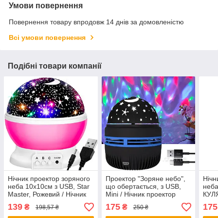
Умови повернення
Повернення товару впродовж 14 днів за домовленістю
Всі умови повернення
Подібні товари компанії
Нічник проектор зоряного
Проектор "Зоряне небо",
Нічн
неба 10х10см з USB, Star
що обертається, з USB,
неба
Master, Рожевий / Нічник
Mini / Нічник проектор
КУЛЯ
Зоряне небо у формі кулі
нічного неба / Світильник-
Фіол
139
175
175
₴
₴
198,57 ₴
250 ₴
проектор
нічн