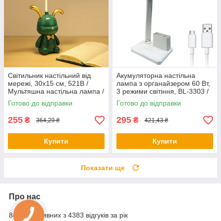
Світильник настільний від
Акумуляторна настільна
мережі, 30х15 см, 521B /
лампа з органайзером 60 Вт,
Мультяшна настільна лампа /
3 режими світіння, BL-3303 /
Лампа-нічник для дітей
Бездротова лампа
Готово до відправки
Готово до відправки
255
295
₴
₴
364,29 ₴
421,43 ₴
Купити
Купити
Показати ще
Про нас
84% позитивних з 4383 відгуків за рік