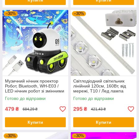
Купити
Купити
–30%
–30%
Музичний нічник проектор
Світлодіодний світильник
Робот, Bluetooth, WH-E03 /
лінійний 120см, 160Вт, від
LED нічник робот зі змінними
мережі, T10 / Лед лампа
слайдами / Дитячий нічник
стельова / LED світильник
Готово до відправки
Готово до відправки
стельовий
479
295
₴
₴
684,29 ₴
421,43 ₴
Купити
Купити
–30%
–30%