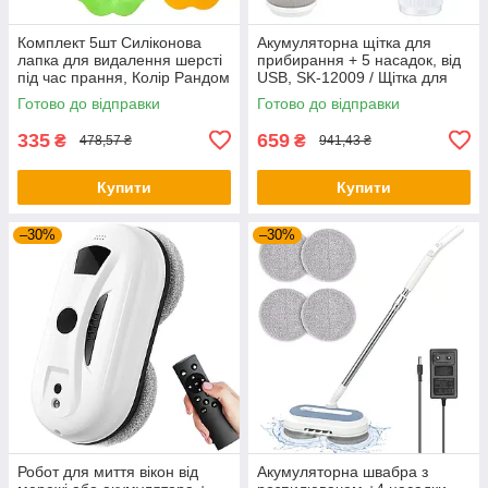
Комплект 5шт Силіконова
Акумуляторна щітка для
лапка для видалення шерсті
прибирання + 5 насадок, від
під час прання, Колір Рандом
USB, SK-12009 / Щітка для
/ Лапка від шерсті
миття посуду
Готово до відправки
Готово до відправки
335
659
₴
₴
478,57 ₴
941,43 ₴
Купити
Купити
–30%
–30%
Робот для миття вікон від
Акумуляторна швабра з