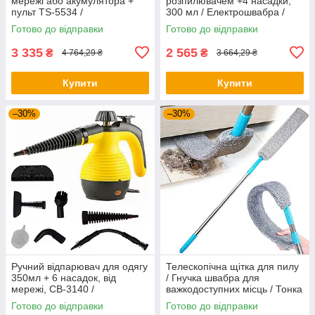
мережі або акумулятора +
розпилювачем +4 насадки,
пульт TS-5534 /
300 мл / Електрошвабра /
Автоматичний робот мийник
Електрична швабра для
Готово до відправки
Готово до відправки
вікон
миття підлоги
3 335
2 565
₴
₴
4 764,29 ₴
3 664,29 ₴
Купити
Купити
–30%
–30%
Ручний відпарювач для одягу
Телескопічна щітка для пилу
350мл + 6 насадок, від
/ Гнучка швабра для
мережі, СВ-3140 /
важкодоступних місць / Тонка
Пароочисник для одягу
швабра для сухого
Готово до відправки
Готово до відправки
прибирання