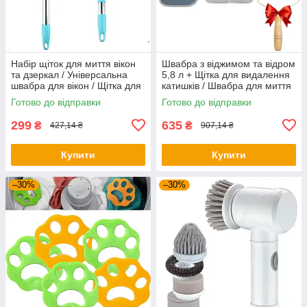
Набір щіток для миття вікон
Швабра з віджимом та відром
та дзеркал / Універсальна
5,8 л + Щітка для видалення
швабра для вікон / Щітка для
катишків / Швабра для миття
вікон / Скребок для миття
підлоги
Готово до відправки
Готово до відправки
вікон
299
635
₴
₴
427,14 ₴
907,14 ₴
Купити
Купити
–30%
–30%