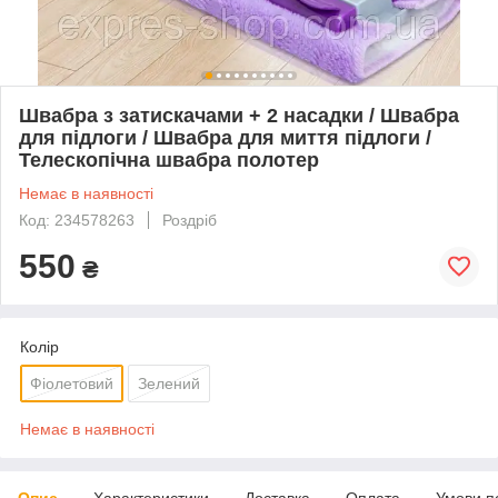
Швабра з затискачами + 2 насадки / Швабра
для підлоги / Швабра для миття підлоги /
Телескопічна швабра полотер
Немає в наявності
Код: 234578263
Роздріб
550
₴
Колір
Фіолетовий
Зелений
Немає в наявності
Опис
Характеристики
Доставка
Оплата
Умови п