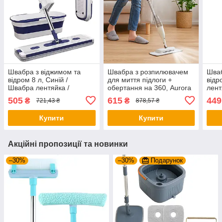
Швабра з віджимом та
Швабра з розпилювачем
Шваб
відром 8 л, Синій /
для миття підлоги +
відр
Швабра лентяйка /
обертання на 360, Aurora
лент
Швабра для підлоги /
/ Швабра для прибирання
підл
505
615
449
₴
₴
721,43 ₴
878,57 ₴
Складна швабра для
/ Швабра для підлоги
для 
миття підлоги
Купити
Купити
Акційні пропозиції та новинки
–30%
–30%
Подарунок