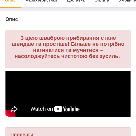
Опис
З цією шваброю прибирання стане
швидше та простіше! Більше не потрібно
нагинатися та мучитися –
насолоджуйтесь чистотою без зусиль.
Переваги: